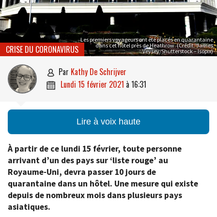
Les premiers voyageurs ont été placés en quarantaine
dans cet hôtel près de Heathrow. (Crédit: James
CRISE DU CORONAVIRUS
Veysey/Shutterstock – Isopix)
par
Kathy De Schrijver

lundi 15 février 2021
à
16:31

Lire à voix haute
À partir de ce lundi 15 février, toute personne
arrivant d’un des pays sur ‘liste rouge’ au
Royaume-Uni, devra passer 10 jours de
quarantaine dans un hôtel. Une mesure qui existe
depuis de nombreux mois dans plusieurs pays
asiatiques.