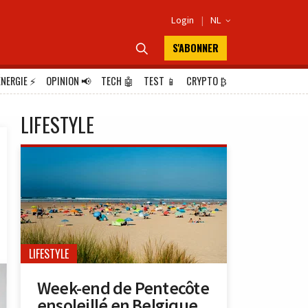
Login
|
NL

S'ABONNER

ÉNERGIE
⚡
OPINION
📢
TECH
🤖
TEST
📱
CRYPTO
₿
LIFESTYLE
LIFESTYLE
Week-end de Pentecôte
ensoleillé en Belgique