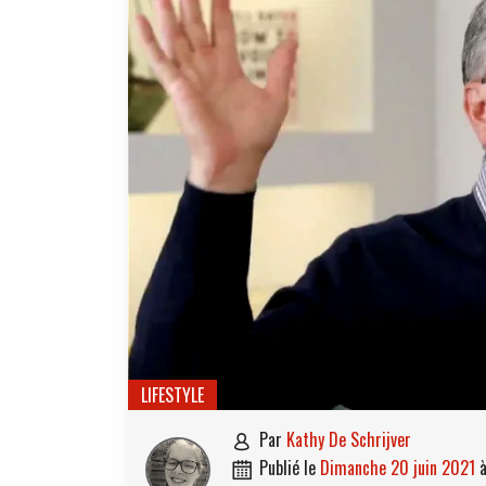
LIFESTYLE
par
Kathy De Schrijver

publié le
dimanche 20 juin 2021
