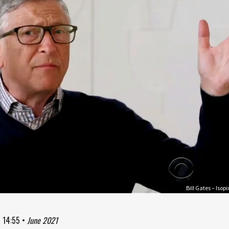
Bill Gates – Isopi
à
14:55
•
June 2021