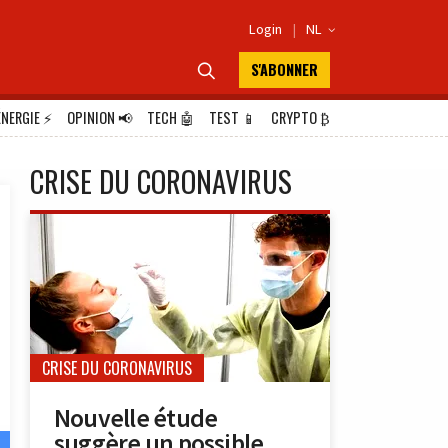
Login
|
NL

S'ABONNER

ÉNERGIE
⚡
OPINION
📢
TECH
🤖
TEST
📱
CRYPTO
₿
CRISE DU CORONAVIRUS
CRISE DU CORONAVIRUS
Nouvelle étude
suggère un possible