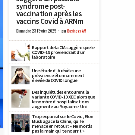
syndrome post-
vaccination après les
vaccins Covid à ARNm
Dimanche 23 Février 2025
par
Business AM
Rapport de la CIA suggère que le
COVID-19 proviendrait d’un
laboratoire
Une étude d’IA révèle une
prévalence étonnamment
élevée de COVID longue
Des inquiétudes entourent la
variante COVID-19 XEC alors que
le nombre d’hospitalisations
augmente au Royaume-Uni
Trop expansif sur le Covid, Elon
Musk agace la Chine, qui le
menace en retour : « Ne mords
s
pas la main qui te nourrit »