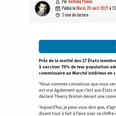
par
Anthony Planus

publié le
mardi 20 avril 2021
à
13

3
min de lecture

Près de la moitié des 27 États membre
à vacciner 70% de leur population adult
commissaire au Marché intérieur en c
‘Nous sommes convaincus que nous seron
est vrai également que c’est aux États m
déclaré Thierry Breton devant une comm
‘Aujourd’hui, je peux vous dire que, d’a
disent tout à fait à l’aise avec ce chiff