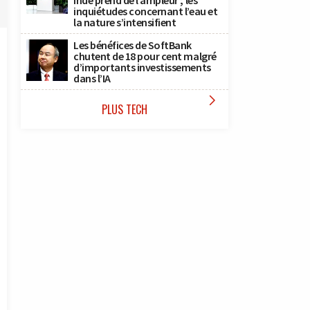
Inde prend de l’ampleur ; les
inquiétudes concernant l’eau et
la nature s’intensifient
Les bénéfices de SoftBank
chutent de 18 pour cent malgré
d’importants investissements
dans l’IA

PLUS TECH