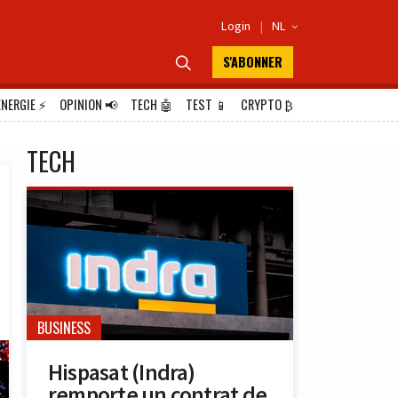
Login
|
NL

S'ABONNER

ÉNERGIE
⚡
OPINION
📢
TECH
🤖
TEST
📱
CRYPTO
₿
TECH
BUSINESS
Hispasat (Indra)
remporte un contrat de