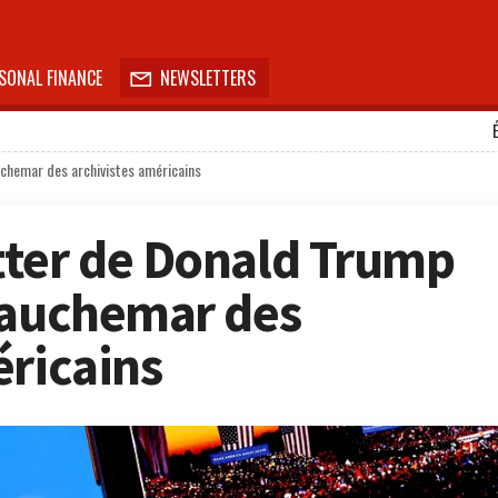
SONAL FINANCE
NEWSLETTERS

chemar des archivistes américains
tter de Donald Trump
cauchemar des
éricains