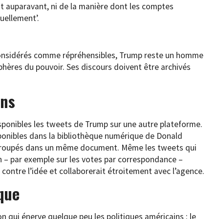
it auparavant, ni de la manière dont les comptes
uellement’.
 considérés comme répréhensibles, Trump reste un homme
sphères du pouvoir. Ses discours doivent être archivés
ons
sponibles les tweets de Trump sur une autre plateforme.
ponibles dans la bibliothèque numérique de Donald
groupés dans un même document. Même les tweets qui
on – par exemple sur les votes par correspondance –
s contre l’idée et collaborerait étroitement avec l’agence.
que
 qui énerve quelque peu les politiques américains : le