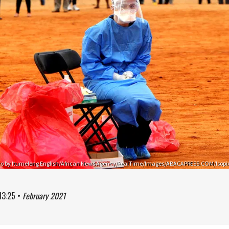
to by Itumeleng English/African News Agency/RealTime/Images/ABACAPRESS.COM/Isopi
13:25
•
February 2021