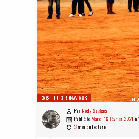
CRISE DU CORONAVIRUS
Pho
par
Niels Saelens

publié le
mardi 16 février 2021
à

3
min de lecture
