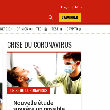
Login
|
NL

S'ABONNER

ÉNERGIE
⚡
OPINION
📢
TECH
🤖
TEST
📱
CRYPTO
₿
CRISE DU CORONAVIRUS
CRISE DU CORONAVIRUS
Nouvelle étude
suggère un possible