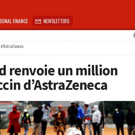
SONAL FINANCE
NEWSLETTERS

n d’AstraZeneca
d renvoie un million
ccin d’AstraZeneca