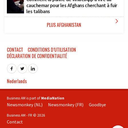
cauchemar pour les Afghans cherchant à fuir
les talibans

PLUS AFGHANISTAN
CONTACT
CONDITIONS D’UTILISATION
DÉCLARATION DE CONFIDENTIALITÉ
Nederlands
Business AM is part of
MediaNation
Newsmonkey (NL)
Newsmonkey (FR)
Goodbye
Business AM - FR © 2026
Contact