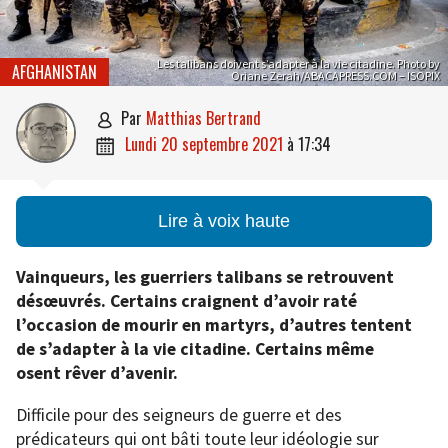
Les talibans doivent s’adapter à la vie citadine. Photo by
AFGHANISTAN
Oriane Zerah/ABACAPRESS.COM – ISOPIX
par
Matthias Bertrand

lundi 20 septembre 2021
à
17:34

Lire à voix haute
Vainqueurs, les guerriers talibans se retrouvent
désœuvrés. Certains craignent d’avoir raté
l’occasion de mourir en martyrs, d’autres tentent
de s’adapter à la vie citadine. Certains même
osent rêver d’avenir.
Difficile pour des seigneurs de guerre et des
prédicateurs qui ont bâti toute leur idéologie sur