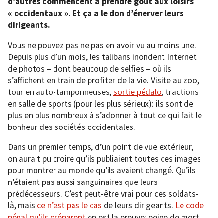
d’autres commencent à prendre goût aux loisirs
« occidentaux ». Et ça a le don d’énerver leurs
dirigeants.
Vous ne pouvez pas ne pas en avoir vu au moins une.
Depuis plus d’un mois, les talibans inondent Internet
de photos – dont beaucoup de selfies – où ils
s’affichent en train de profiter de la vie. Visite au zoo,
tour en auto-tamponneuses,
sortie pédalo
, tractions
en salle de sports (pour les plus sérieux): ils sont de
plus en plus nombreux à s’adonner à tout ce qui fait le
bonheur des sociétés occidentales.
Dans un premier temps, d’un point de vue extérieur,
on aurait pu croire qu’ils publiaient toutes ces images
pour montrer au monde qu’ils avaient changé. Qu’ils
n’étaient pas aussi sanguinaires que leurs
prédécesseurs. C’est peut-être vrai pour ces soldats-
là, mais
ce n’est pas le cas
de leurs dirigeants.
Le code
pénal qu’ils préparent
en est la preuve: peine de mort