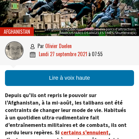
Les talibans ont découvert les joies des parcs d’attractions.
AFGHANISTAN
(MARCUS YAM/LOS ANGELES TIMES/Shutterstock)
par
Olivier Daelen

lundi 27 septembre 2021
à
07:55

Lire à voix haute
Depuis qu’ils ont repris le pouvoir sur
l’Afghanistan, à la mi-août, les talibans ont été
contraints de changer leur mode de vie. Habitués
à un quotidien ultra-rudimentaire fait
d’entraînements militaires et de combats, ils ont
perdu leurs repères. Si
certains s’ennuient
,