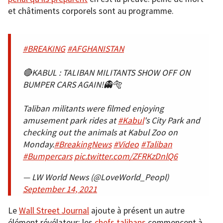
et châtiments corporels sont au programme.
#BREAKING
#AFGHANISTAN
🔴KABUL : TALIBAN MILITANTS SHOW OFF ON
BUMPER CARS AGAIN!👻🐅
Taliban militants were filmed enjoying
amusement park rides at
#Kabul
's City Park and
checking out the animals at Kabul Zoo on
Monday.
#BreakingNews
#Video
#Taliban
#Bumpercars
pic.twitter.com/ZFRKzDnlQ6
— LW World News (@LoveWorld_Peopl)
September 14, 2021
Le
Wall Street Journal
ajoute à présent un autre
élément révélateur: les
chefs talibans
commencent à