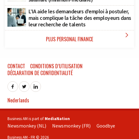
L’IA aide les demandeurs d’emploi à postuler,
mais complique la tâche des employeurs dans
leur recherche de talents

PLUS PERSONAL FINANCE
CONTACT
CONDITIONS D’UTILISATION
DÉCLARATION DE CONFIDENTIALITÉ
Nederlands
Business AM is part of
MediaNation
Newsmonkey (NL)
Newsmonkey (FR)
Goodbye
Business AM - FR © 2026