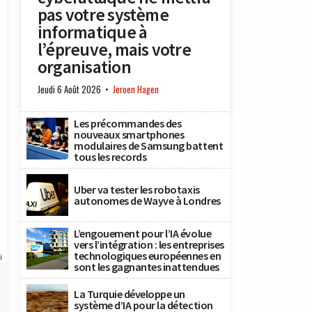
pas votre système
informatique à
l’épreuve, mais votre
organisation
Jeudi 6 Août 2026
Jeroen Hagen
Les précommandes des
nouveaux smartphones
modulaires de Samsung battent
tous les records
Uber va tester les robotaxis
autonomes de Wayve à Londres
L’engouement pour l’IA évolue
vers l’intégration : les entreprises
technologiques européennes en
i
sont les gagnantes inattendues
La Turquie développe un
système d’IA pour la détection