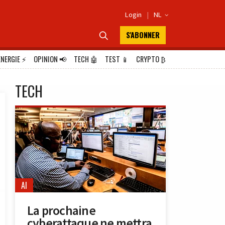
Login
|
NL

S'ABONNER

ÉNERGIE
⚡
OPINION
📢
TECH
🤖
TEST
📱
CRYPTO
₿
TECH
AI
La prochaine
cyberattaque ne mettra