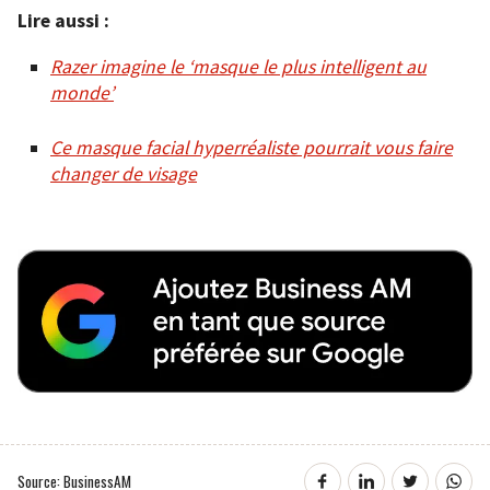
Lire aussi :
Razer imagine le ‘masque le plus intelligent au
monde’
Ce masque facial hyperréaliste pourrait vous faire
changer de visage
Source: BusinessAM