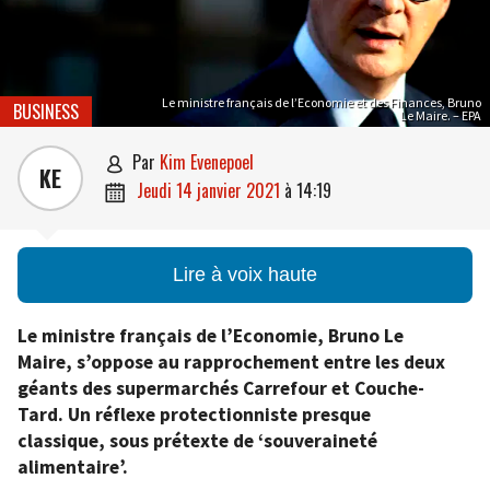
Le ministre français de l’Economie et des Finances, Bruno
BUSINESS
Le Maire. – EPA
par
Kim Evenepoel

KE
jeudi 14 janvier 2021
à
14:19

Lire à voix haute
Le ministre français de l’Economie, Bruno Le
Maire, s’oppose au rapprochement entre les deux
géants des supermarchés Carrefour et Couche-
Tard. Un réflexe protectionniste presque
classique, sous prétexte de ‘souveraineté
alimentaire’.