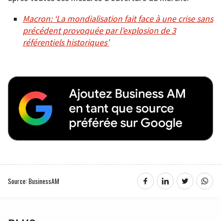
Macron: ‘La mondialisation fait face à une crise sans
précédent provoquée par l’explosion de 3
référentiels historiques’
Source: BusinessAM