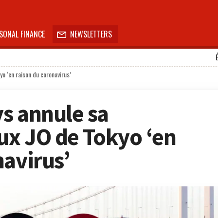
SONAL FINANCE
NEWSLETTERS

yo ‘en raison du coronavirus’
s annule sa
aux JO de Tokyo ‘en
navirus’