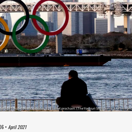
s JO de Tokyo doivent débuter le 23 juillet prochain. (The Yomiuri Shimbun via AP Images
06
•
April 2021