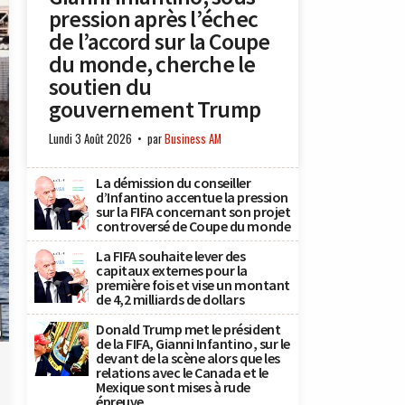
pression après l’échec
de l’accord sur la Coupe
du monde, cherche le
soutien du
gouvernement Trump
Lundi 3 Août 2026
par
Business AM
La démission du conseiller
d’Infantino accentue la pression
sur la FIFA concernant son projet
controversé de Coupe du monde
La FIFA souhaite lever des
capitaux externes pour la
première fois et vise un montant
de 4,2 milliards de dollars
Donald Trump met le président
)
de la FIFA, Gianni Infantino, sur le
devant de la scène alors que les
relations avec le Canada et le
Mexique sont mises à rude
épreuve