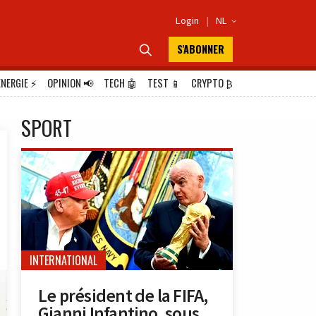
Login
|
NL

S'ABONNER

ÉNERGIE
⚡
OPINION
📢
TECH
🤖
TEST
📱
CRYPTO
₿
SPORT
INTERNATIONAL
Le président de la FIFA,
Gianni Infantino, sous