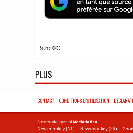
Source: CNBC
PLUS
CONTACT
CONDITIONS D’UTILISATION
DÉCLARATI
Business AM is part of
MediaNation
Newsmonkey (NL)
Newsmonkey (FR)
Good