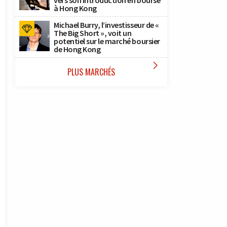
vers son introduction en bourse
à Hong Kong
Michael Burry, l’investisseur de «
The Big Short », voit un
potentiel sur le marché boursier
de Hong Kong

PLUS MARCHÉS