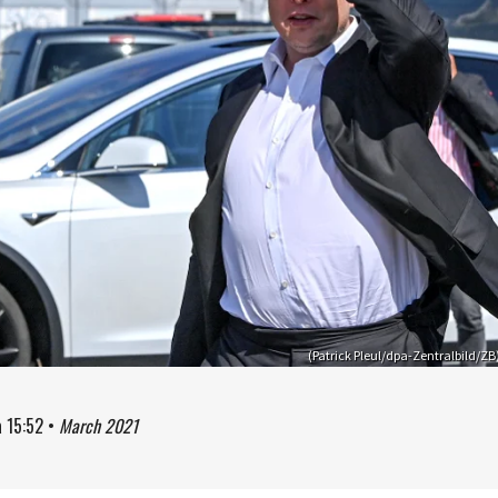
(Patrick Pleul/dpa-Zentralbild/ZB
à
15:52
•
March 2021