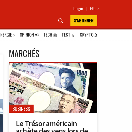
Login
|
NL

S'ABONNER

ÉNERGIE
⚡
OPINION
📢
TECH
🤖
TEST
📱
CRYPTO
₿
MARCHÉS
BUSINESS
Le Trésor américain
achète des yens lors de