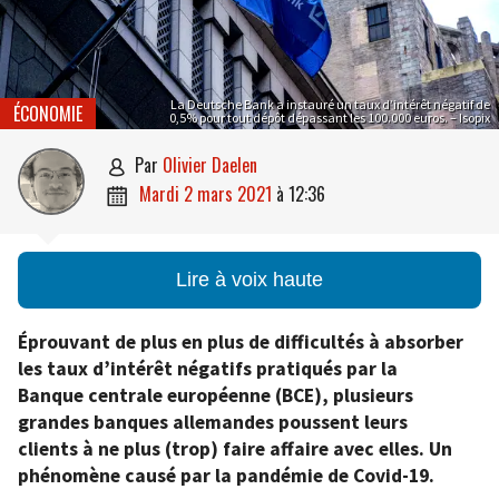
La Deutsche Bank a instauré un taux d’intérêt négatif de
ÉCONOMIE
0,5% pour tout dépôt dépassant les 100.000 euros. – Isopix
par
Olivier Daelen

mardi 2 mars 2021
à
12:36

Lire à voix haute
Éprouvant de plus en plus de difficultés à absorber
les taux d’intérêt négatifs pratiqués par la
Banque centrale européenne (BCE), plusieurs
grandes banques allemandes poussent leurs
clients à ne plus (trop) faire affaire avec elles. Un
phénomène causé par la pandémie de Covid-19.