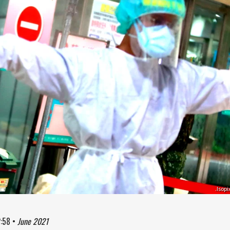
.Isopi
2:58
•
June 2021