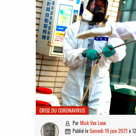
CRISE DU CORONAVIRUS
par
Mick Van Loon

publié le
samedi 19 juin 2021
à
1
