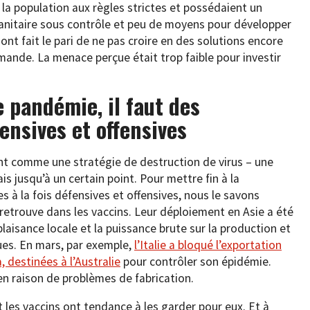
e la population aux règles strictes et possédaient un
sanitaire sous contrôle et peu de moyens pour développer
ont fait le pari de ne pas croire en des solutions encore
ande. La menace perçue était trop faible pour investir
e pandémie, il faut des
fensives et offensives
nt comme une stratégie de destruction de virus – une
s jusqu’à un certain point. Pour mettre fin à la
 à la fois défensives et offensives, nous le savons
 retrouve dans les vaccins. Leur déploiement en Asie a été
plaisance locale et la puissance brute sur la production et
ues. En mars, par exemple,
l’Italie a bloqué l’exportation
 destinées à l’Australie
pour contrôler son épidémie.
en raison de problèmes de fabrication.
t les vaccins ont tendance à les garder pour eux. Et à