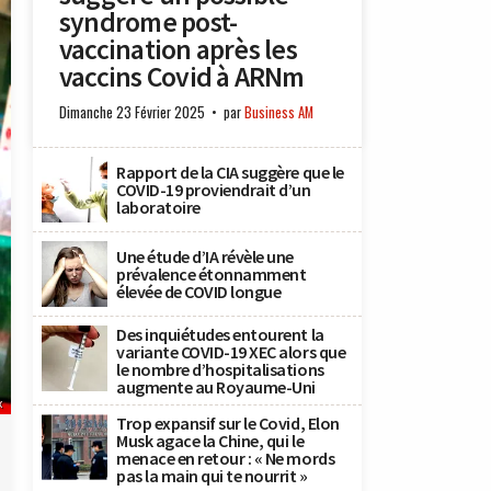
syndrome post-
vaccination après les
vaccins Covid à ARNm
Dimanche 23 Février 2025
par
Business AM
Rapport de la CIA suggère que le
COVID-19 proviendrait d’un
laboratoire
Une étude d’IA révèle une
prévalence étonnamment
élevée de COVID longue
Des inquiétudes entourent la
variante COVID-19 XEC alors que
le nombre d’hospitalisations
augmente au Royaume-Uni
x
Trop expansif sur le Covid, Elon
Musk agace la Chine, qui le
menace en retour : « Ne mords
pas la main qui te nourrit »