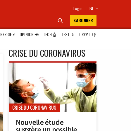
Login
|
NL

S'ABONNER

ÉNERGIE
⚡
OPINION
📢
TECH
🤖
TEST
📱
CRYPTO
₿
CRISE DU CORONAVIRUS
CRISE DU CORONAVIRUS
Nouvelle étude
suggère un possible