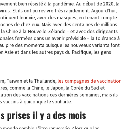
tivement bien résisté à la pandémie. Au début de 2020, la
virus. Et ils ont pu revivre très rapidement. Aujourd’hui,
continuent leur vie, avec des masques, en tenant compte
roches de chez eux. Mais avec des centaines de millions
la Chine à la Nouvelle-Zélande – et avec des dirigeants
ionales fermées dans un avenir prévisible – la tolérance à
 au pire des moments puisque les nouveaux variants font
 Asie et dans les autres pays du Pacifique, les gens
am, Taïwan et la Thaïlande,
les campagnes de vaccination
res, comme la Chine, le Japon, la Corée du Sud et
ation des vaccinations ces dernières semaines, mais ils
s vaccins à quiconque le souhaite.
s prises il y a des mois
e monde semble s’être renversée. Alors que les