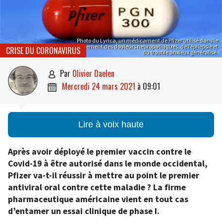
Photo du Lyrica, un médicament de Pfizer utilisé dans le
traitement des douleurs neuropathiques, de l’épilepsie et
CRISE DU CORONAVIRUS
du trouble anxieux généralisé.
par
Olivier Daelen

mercredi 24 mars 2021
à
09:01

Lire à voix haute
Après avoir déployé le premier vaccin contre le
Covid-19 à être autorisé dans le monde occidental,
Pfizer va-t-il réussir à mettre au point le premier
antiviral oral contre cette maladie ? La firme
pharmaceutique américaine vient en tout cas
d’entamer un essai clinique de phase I.