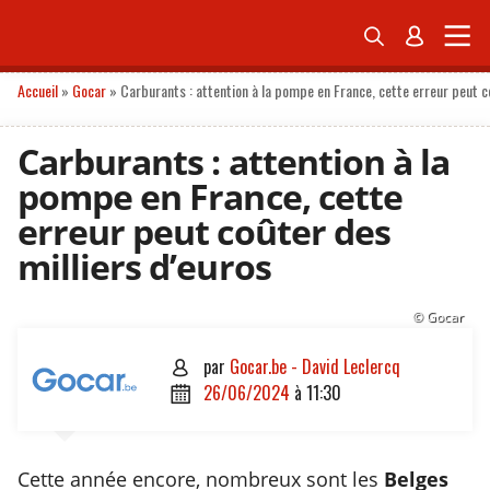


BELGIQUE
ÉCONOMIE
POLITIQUE
FIL INFO
NEWSLETTERS
Accueil
»
Gocar
»
Carburants : attention à la pompe en France, cette erreur peut c
Carburants : attention à la
pompe en France, cette
erreur peut coûter des
milliers d’euros
© Gocar
par
Gocar.be - David Leclercq

26/06/2024
à
11:30

Cette année encore, nombreux sont les
Belges