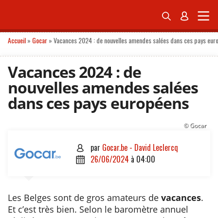


BELGIQUE
ÉCONOMIE
POLITIQUE
FIL INFO
NEWSLETTERS
Accueil
»
Gocar
»
Vacances 2024 : de nouvelles amendes salées dans ces pays eur
Vacances 2024 : de
nouvelles amendes salées
dans ces pays européens
© Gocar
par
Gocar.be - David Leclercq

26/06/2024
à
04:00

Les Belges sont de gros amateurs de
vacances
.
Et c’est très bien. Selon le baromètre annuel