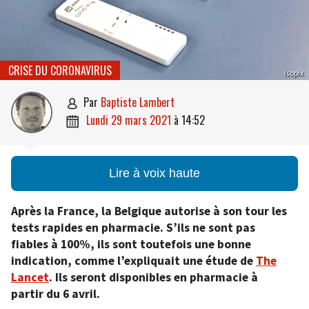
CRISE DU CORONAVIRUS
Isopix
par
Baptiste Lambert

lundi 29 mars 2021
à
14:52

Lire à voix haute
Après la France, la Belgique autorise à son tour les
tests rapides en pharmacie. S’ils ne sont pas
fiables à 100%, ils sont toutefois une bonne
indication, comme l’expliquait une étude de
The
Lancet
. Ils seront disponibles en pharmacie à
partir du 6 avril.