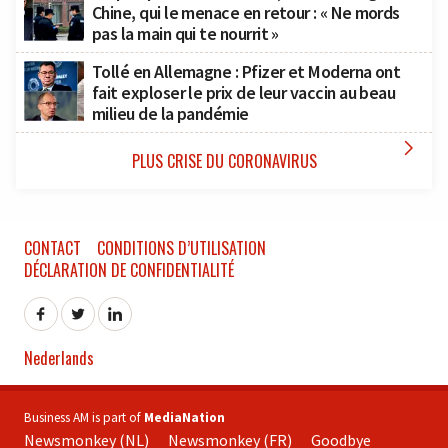
Chine, qui le menace en retour : « Ne mords
pas la main qui te nourrit »
Tollé en Allemagne : Pfizer et Moderna ont
fait exploser le prix de leur vaccin au beau
milieu de la pandémie

PLUS CRISE DU CORONAVIRUS
CONTACT
CONDITIONS D’UTILISATION
DÉCLARATION DE CONFIDENTIALITÉ
Nederlands
Business AM is part of
MediaNation
Newsmonkey (NL)
Newsmonkey (FR)
Goodbye