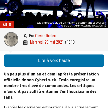
Tesla enregistre plus d’un million de commandes pour son
AUTO
Cybertruck. (AP Photo/Ringo H.W. Chiu)
par
Olivier Daelen

mercredi 26 mai 2021
à
18:10

Lire à voix haute
Un peu plus d’un an et demi après la présentation
officielle de son Cybertruck, Tesla enregistre un
nombre très élevé de commandes. Les critiques
n’auront pas suffi à entamer l’enthousiasme des
fans.
D’après les dernières estimations, il y a actuellement