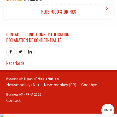

PLUS FOOD & DRINKS
CONTACT
CONDITIONS D’UTILISATION
DÉCLARATION DE CONFIDENTIALITÉ
Nederlands
Business AM is part of
MediaNation
Newsmonkey (NL)
Newsmonkey (FR)
Goodbye
Business AM - FR © 2026
Contact
04:00