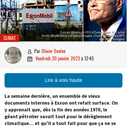
Darren Woods, le CEO d’ExxonMobil. (F. Carter
Smith/Bloomberg via Getty Images, Charly Triballeau/AFP
CLIMAT
via Getty Images)
par
Olivier Daelen

vendredi 20 janvier 2023
à
12:45

Lire à voix haute
La semaine dernière, un ensemble de vieux
documents internes à Exxon ont refait surface. On
y apprenait que, dès la fin des années 1970, le
géant pétrolier savait tout pour le dérèglement
climatique… et qu’il a tout fait pour que ça ne se