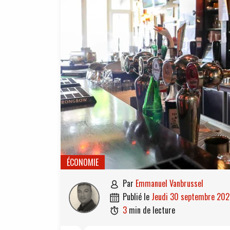
ÉCONOMIE
par
Emmanuel Vanbrussel

publié le
jeudi 30 septembre 202

3
min de lecture
