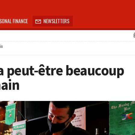
SONAL FINANCE
NEWSLETTERS

in
ra peut-être beaucoup
main