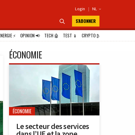
Login
|
NL

S'ABONNER

ÉNERGIE
⚡
OPINION
📢
TECH
🤖
TEST
📱
CRYPTO
₿
ÉCONOMIE
ÉCONOMIE
Le secteur des services
dans l’UE et la zone