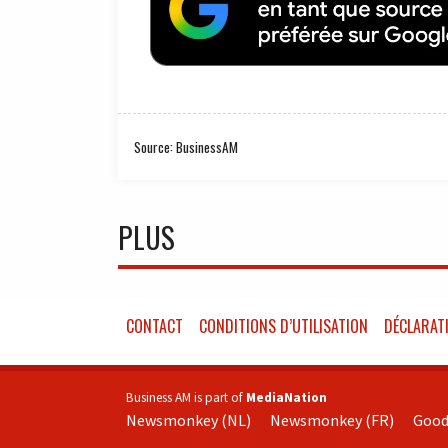
Source: BusinessAM
PLUS
CONTACT
CONDITIONS D’UTILISATION
DÉCLARATI
Business AM is part of
MediaNation
Newsmonkey (NL)
Newsmonkey (FR)
Good