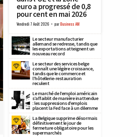
euro a progressé de 0,8
pour cent en mai 2026
Vendredi 7 Août 2026
par
Business AM
Le secteur manufacturier
allemand se redresse, tandis que
les exportations atteignent un
nouveau record
Le secteur des services belge
connaît une légère croissance,
tandis que le commerce et
l’hôtellerie-restauration
reculent
Le marché de l’emploi américain
s’affaiblit de manière inattendue
x
: les suppressions d’emplois
placent la Fed face à un dilemme
La Belgique supprime désormais
définitivement le jour de
fermeture obligatoire pour les
supermarchés