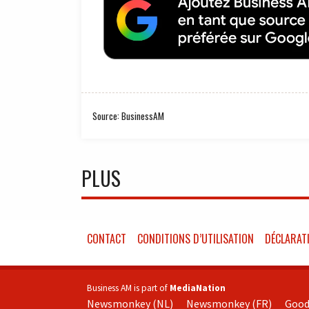
Source: BusinessAM
PLUS
CONTACT
CONDITIONS D’UTILISATION
DÉCLARATI
Business AM is part of
MediaNation
Newsmonkey (NL)
Newsmonkey (FR)
Good