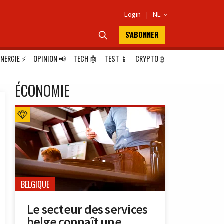
Login
|
NL

S'ABONNER

ÉNERGIE
⚡
OPINION
📢
TECH
🤖
TEST
📱
CRYPTO
₿
ÉCONOMIE
BELGIQUE
Le secteur des services
belge connaît une