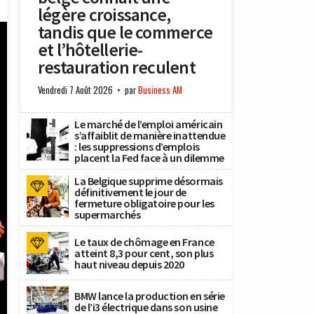
légère croissance,
tandis que le commerce
et l’hôtellerie-
restauration reculent
Vendredi 7 Août 2026
par
Business AM
Le marché de l’emploi américain
s’affaiblit de manière inattendue
: les suppressions d’emplois
placent la Fed face à un dilemme
La Belgique supprime désormais
définitivement le jour de
fermeture obligatoire pour les
supermarchés
Le taux de chômage en France
atteint 8,3 pour cent, son plus
haut niveau depuis 2020
BMW lance la production en série
de l’i3 électrique dans son usine