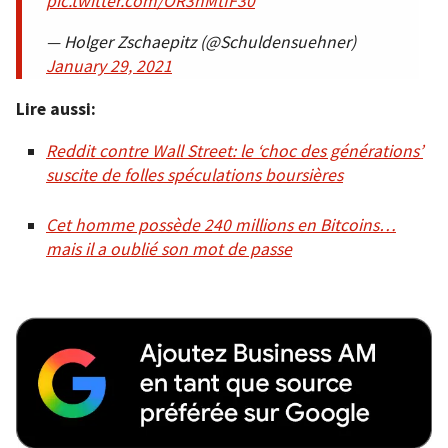
pic.twitter.com/OR3nMtIF30
— Holger Zschaepitz (@Schuldensuehner)
January 29, 2021
Lire aussi:
Reddit contre Wall Street: le ‘choc des générations’
suscite de folles spéculations boursières
Cet homme possède 240 millions en Bitcoins…
mais il a oublié son mot de passe