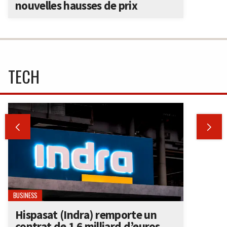
nouvelles hausses de prix
TECH


BUSINESS
Hispasat (Indra) remporte un
contrat de 1,6 milliard d’euros