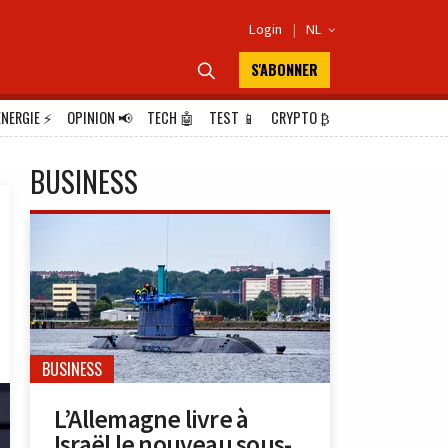
Login
|
NL

S'ABONNER

ÉNERGIE
⚡
OPINION
📢
TECH
🤖
TEST
📱
CRYPTO
₿
BUSINESS
BUSINESS
L’Allemagne livre à
Israël le nouveau sous-