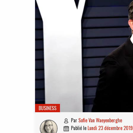
BUSINESS
par
Sofie Van Waeyenberghe

publié le
lundi 23 décembre 2019
