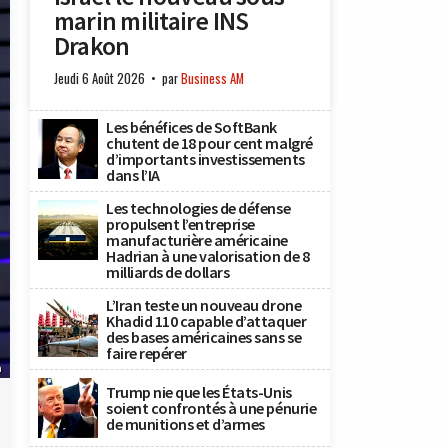
marin militaire INS
Drakon
Jeudi 6 Août 2026
par
Business AM
Les bénéfices de SoftBank
chutent de 18 pour cent malgré
d’importants investissements
dans l’IA
Les technologies de défense
propulsent l’entreprise
manufacturière américaine
Hadrian à une valorisation de 8
milliards de dollars
L’Iran teste un nouveau drone
Khadid 110 capable d’attaquer
des bases américaines sans se
faire repérer
a
Trump nie que les États-Unis
soient confrontés à une pénurie
de munitions et d’armes