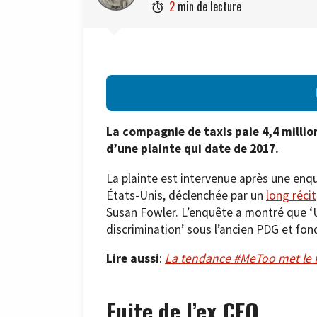
2
min de lecture

La compagnie de taxis paie 4,4 million
d’une plainte qui date de 2017.
La plainte est intervenue après une enqu
États-Unis, déclenchée par un
long récit
Susan Fowler. L’enquête a montré que ‘
discrimination’ sous l’ancien PDG et fond
Lire aussi
:
La tendance #MeToo met le f
Fuite de l’ex CEO