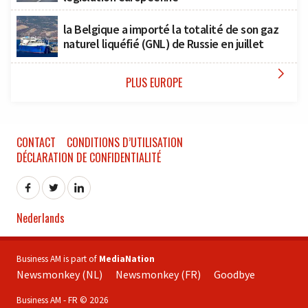
la Belgique a importé la totalité de son gaz
naturel liquéfié (GNL) de Russie en juillet

PLUS EUROPE
CONTACT
CONDITIONS D’UTILISATION
DÉCLARATION DE CONFIDENTIALITÉ
Nederlands
Business AM is part of
MediaNation
Newsmonkey (NL)
Newsmonkey (FR)
Goodbye
Business AM - FR © 2026