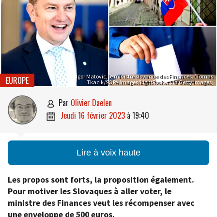
Igor Matovic, le ministre slovaque des Finances. (Tomas
EUROPE
Tkacik/SOPA Images/LightRocket via Getty Images,
par
Olivier Daelen

jeudi 16 février 2023
à
19:40

Lire à voix haute
Les propos sont forts, la proposition également.
Pour motiver les Slovaques à aller voter, le
ministre des Finances veut les récompenser avec
une enveloppe de 500 euros.