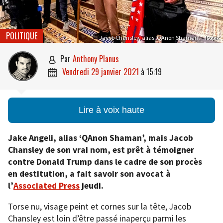
POLITIQUE
Jacob Chansley, alias ‘QAnon Shaman’. – Isopix
par
Anthony Planus

vendredi 29 janvier 2021
à
15:19

Lire à voix haute
Jake Angeli, alias ‘QAnon Shaman’, mais Jacob
Chansley de son vrai nom, est prêt à témoigner
contre Donald Trump dans le cadre de son procès
en destitution, a fait savoir son avocat à
l’
Associated Press
jeudi.
Torse nu, visage peint et cornes sur la tête, Jacob
Chansley est loin d’être passé inaperçu parmi les