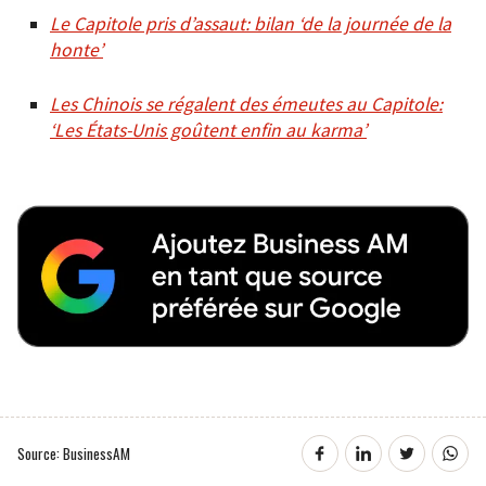
Le Capitole pris d’assaut: bilan ‘de la journée de la
honte’
Les Chinois se régalent des émeutes au Capitole:
‘Les États-Unis goûtent enfin au karma’
Source: BusinessAM