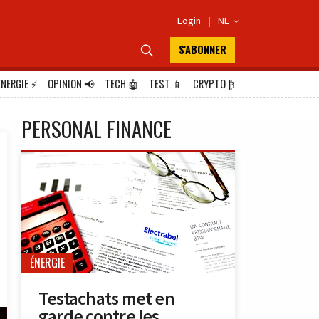
Login
|
NL

S'ABONNER

ÉNERGIE
⚡
OPINION
📢
TECH
🤖
TEST
📱
CRYPTO
₿
PERSONAL FINANCE
ÉNERGIE
Testachats met en
garde contre les