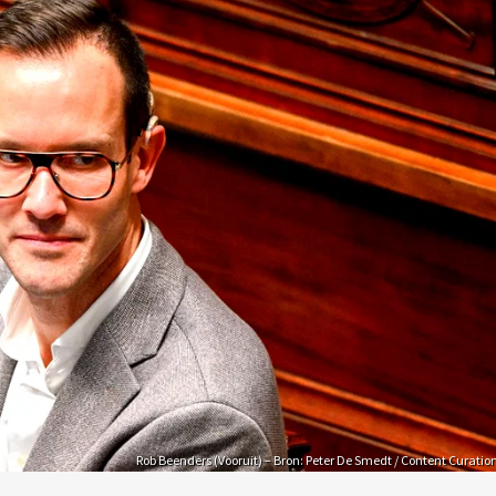
Rob Beenders (Vooruit) – Bron: Peter De Smedt / Content Curatio