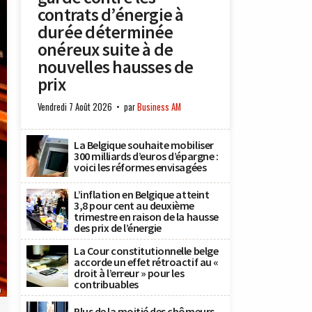
contrats d’énergie à
durée déterminée
onéreux suite à de
nouvelles hausses de
prix
Vendredi 7 Août 2026
par
Business AM
La Belgique souhaite mobiliser
300 milliards d’euros d’épargne :
voici les réformes envisagées
L’inflation en Belgique atteint
3,8 pour cent au deuxième
trimestre en raison de la hausse
des prix de l’énergie
La Cour constitutionnelle belge
accorde un effet rétroactif au «
droit à l’erreur » pour les
contribuables
n
Plus de la moitié des chômeurs