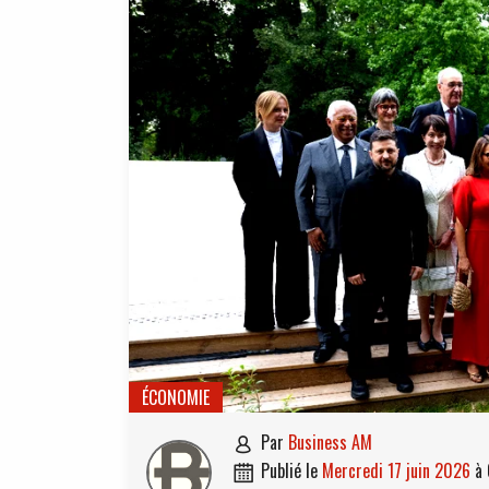
ÉCONOMIE
par
Business AM

publié le
mercredi 17 juin 2026
à
