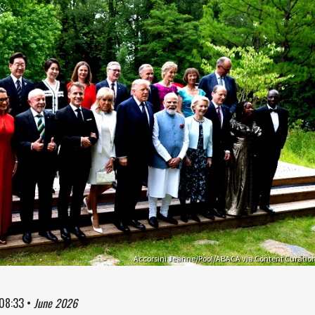
Accorsini Jeanne/Pool/ABACA via Content Curatio
08:33
•
June 2026