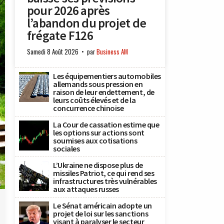
pour 2026 après
l’abandon du projet de
frégate F126
Samedi 8 Août 2026
par
Business AM
Les équipementiers automobiles
allemands sous pression en
raison de leur endettement, de
leurs coûts élevés et de la
concurrence chinoise
La Cour de cassation estime que
les options sur actions sont
soumises aux cotisations
sociales
L’Ukraine ne dispose plus de
missiles Patriot, ce qui rend ses
infrastructures très vulnérables
n
aux attaques russes
Le Sénat américain adopte un
projet de loi sur les sanctions
visant à paralyser le secteur