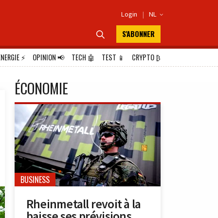
Login
|
NL

S'ABONNER

ÉNERGIE
⚡
OPINION
📢
TECH
🤖
TEST
📱
CRYPTO
₿
ÉCONOMIE
BUSINESS
Rheinmetall revoit à la
baisse ses prévisions