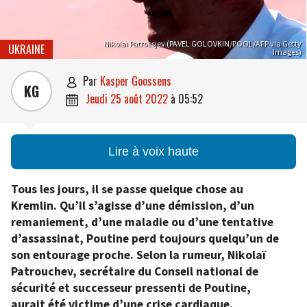
Nikolai Patroesjev (PAVEL GOLOVKIN/POOL/AFP via Getty
UKRAINE
Images)
par
Kasper Goossens

KG
jeudi 25 août 2022
à
05:52

Lire à voix haute
Tous les jours, il se passe quelque chose au
Kremlin. Qu’il s’agisse d’une démission, d’un
remaniement, d’une maladie ou d’une tentative
d’assassinat, Poutine perd toujours quelqu’un de
son entourage proche. Selon la rumeur, Nikolaï
Patrouchev, secrétaire du Conseil national de
sécurité et successeur pressenti de Poutine,
aurait été victime d’une crise cardiaque.