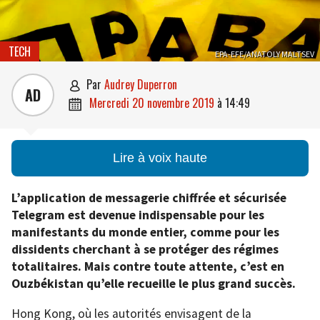
TECH
EPA-EFE/ANATOLY MALTSEV
par
Audrey Duperron

AD
mercredi 20 novembre 2019
à
14:49

Lire à voix haute
L’application de messagerie chiffrée et sécurisée
Telegram est devenue indispensable pour les
manifestants du monde entier, comme pour les
dissidents cherchant à se protéger des régimes
totalitaires. Mais contre toute attente, c’est en
Ouzbékistan qu’elle recueille le plus grand succès.
Hong Kong, où les autorités envisagent de la