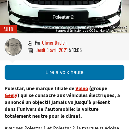
Actuellement, la production d’une Polestar 2 engendre 24
AUTO
tonnes d’émissions de CO2e. (xLeifxPiechowskix)
par
Olivier Daelen

jeudi 8 avril 2021
à
13:05

Lire à voix haute
Polestar, une marque filiale de
Volvo
(groupe
Geely
) qui se consacre aux véhicules électriques, a
annoncé un objectif jamais vu jusqu’à présent
dans l’univers de l’automobile: la voiture
totalement neutre pour le climat.
Avec ses Polestar 1 et Polestar 2, la marque suédoise