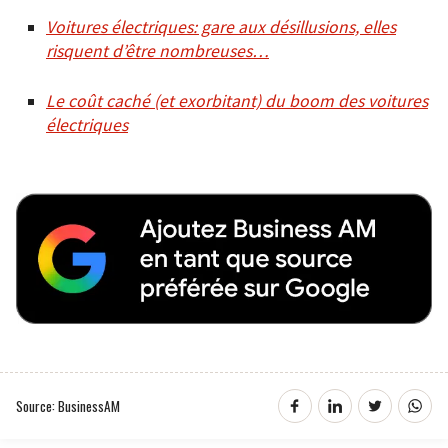
Voitures électriques: gare aux désillusions, elles
risquent d’être nombreuses…
Le coût caché (et exorbitant) du boom des voitures
électriques
Source: BusinessAM