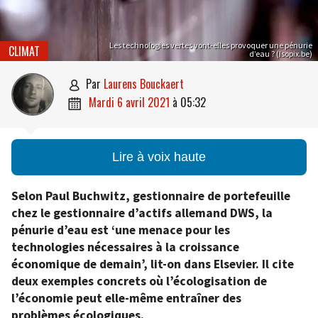
Les technologies vertes vont-elles provoquer une pénurie
CLIMAT
d’eau ? (Isopix.be)
par
Laurens Bouckaert

mardi 6 avril 2021
à
05:32

Lire à voix haute
Selon Paul Buchwitz, gestionnaire de portefeuille
chez le gestionnaire d’actifs allemand DWS, la
pénurie d’eau est ‘une menace pour les
technologies nécessaires à la croissance
économique de demain’, lit-on dans Elsevier. Il cite
deux exemples concrets où l’écologisation de
l’économie peut elle-même entraîner des
problèmes écologiques.