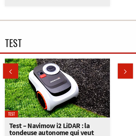
TEST


TEST
Test – Navimow i2 LiDAR : la
tondeuse autonome qui veut