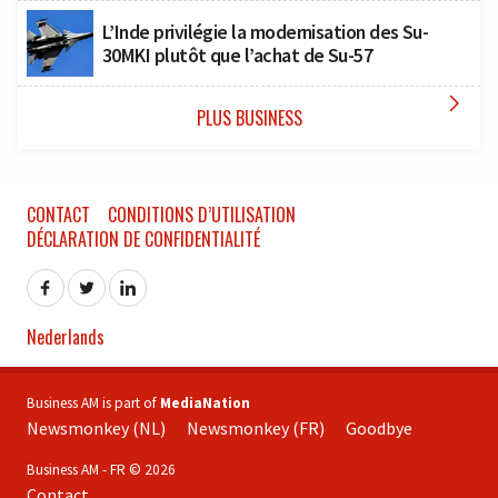
L’Inde privilégie la modernisation des Su-
30MKI plutôt que l’achat de Su-57

PLUS BUSINESS
CONTACT
CONDITIONS D’UTILISATION
DÉCLARATION DE CONFIDENTIALITÉ
Nederlands
Business AM is part of
MediaNation
Newsmonkey (NL)
Newsmonkey (FR)
Goodbye
Business AM - FR © 2026
Contact