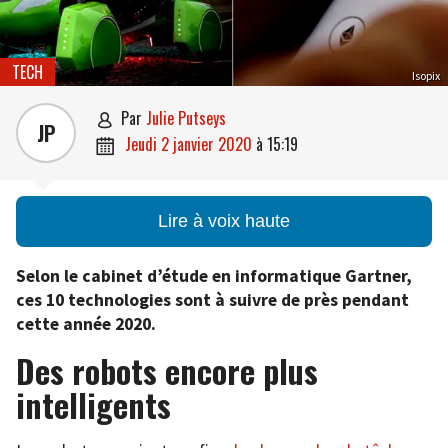
TECH
Isopix
par
Julie Putseys

JP
jeudi 2 janvier 2020
à
15:19

Lire à voix haute
Selon le cabinet d’étude en informatique Gartner,
ces 10 technologies sont à suivre de près pendant
cette année 2020.
Des robots encore plus
intelligent
s