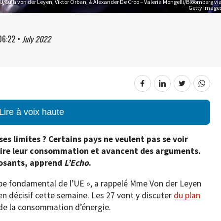
 Ursula von der Leyen, Viktor Orban, & Alexander De Croo – Valeria Mongelli/Bloomberg vi
Getty Image
06:22
•
July 2022
Lire à voix haute
ses limites ? Certains pays ne veulent pas se voir
uire leur consommation et avancent des arguments.
posants, apprend
L’Echo
.
cipe fondamental de l’UE », a rappelé Mme Von der Leyen
n décisif cette semaine. Les 27 vont y discuter
du plan
de la consommation d’énergie.