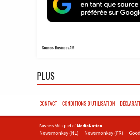
Source: BusinessAM
PLUS
CONTACT
CONDITIONS D’UTILISATION
DÉCLARATI
Business AM is part of
MediaNation
Newsmonkey (NL)
Newsmonkey (FR)
Good