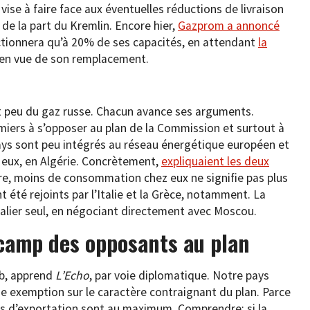
vise à faire face aux éventuelles réductions de livraison
 de la part du Kremlin. Encore hier,
Gazprom a annoncé
tionnera qu’à 20% de ses capacités, en attendant
la
 en vue de son remplacement.
peu du gaz russe. Chacun avance ses arguments.
emiers à s’opposer au plan de la Commission et surtout à
ays sont peu intégrés au réseau énergétique européen et
z eux, en Algérie. Concrètement,
expliquaient les deux
re, moins de consommation chez eux ne signifie pas plus
t été rejoints par l’Italie et la Grèce, notamment. La
alier seul, en négociant directement avec Moscou.
 camp des opposants au plan
ub, apprend
L’Echo
, par voie diplomatique. Notre pays
 exemption sur le caractère contraignant du plan. Parce
és d’exportation sont au maximum. Comprendre: si la