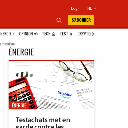
Login
|
NL

S'ABONNER

ÉNERGIE
⚡
OPINION
📢
TECH
🤖
TEST
📱
CRYPTO
₿
nsommation
ÉNERGIE
ÉNERGIE
Testachats met en
garde contre les