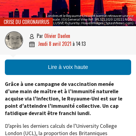
Londres et le Royaume-Uni vont bientôt retrouver une vie
normale. (GV,General View Ref: SPL5211020 120221 NON-
CRISE DU CORONAVIRUS
EXCLUSIVE Picture by: HowesImages / SplashNews.com)
par
Olivier Daelen

jeudi 8 avril 2021
à
14:13

Lire à voix haute
Grâce à une campagne de vaccination menée
d’une main de maître et à l’immunité naturelle
acquise via l’infection, le Royaume-Uni est sur le
point d’atteindre l’immunité collective. Un cap
fatidique devrait être franchi lundi.
D’après les derniers calculs de l’University College
London (UCL), la proportion des Britanniques