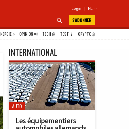
Login
|
NL

S'ABONNER

ÉNERGIE
⚡
OPINION
📢
TECH
🤖
TEST
📱
CRYPTO
₿
INTERNATIONAL
AUTO
Les équipementiers
automobiles allemands