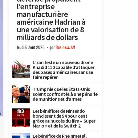
l’entreprise
manufacturière
américaine Hadrian à
une valorisation de 8
milliards de dollars
Jeudi 6 Août 2026
par
Business AM
L’Iran teste un nouveau drone
Khadid 110 capable d’attaquer
des bases américaines sans se
faire repérer
Trump nie que les États-Unis
soient confrontés à une pénurie
de munitions et d’armes
Les bénéfices de Nintendo
)
bondissent de 54 pour cent
grâce au succès du film « Super
Mario » et de la Switch 2
Le bénéfice de Rheinmetall