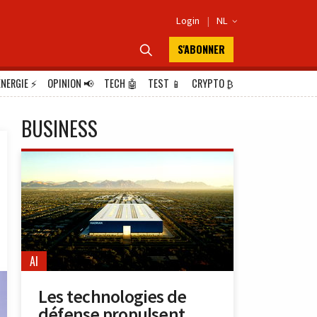
Login
|
NL

S'ABONNER

ÉNERGIE
⚡
OPINION
📢
TECH
🤖
TEST
📱
CRYPTO
₿
BUSINESS
AI
Les technologies de
défense propulsent