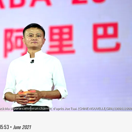
ck Ma se porte comme un charme, d’après Joe Tsai. (CHINE NOUVELLE/SIPA/1909111009
15:53
•
June 2021