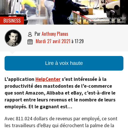
Centre de tri Amazon en Allemagne (Rolf
BUSINESS
Vennenbernd/dpa – isopix)
par
Anthony Planus

mardi 27 avril 2021
à
17:29

Lire à voix haute
L’application
HelpCenter
s’est intéressée à la
productivité des mastodontes de l’e-commerce
que sont Amazon, Alibaba et eBay, c’est-à-dire le
rapport entre leurs revenus et le nombre de leurs
employés. Et le gagnant est…
Avec 811.024 dollars de revenus par employé, ce sont
les travailleurs d’eBay qui décrochent la palme de la