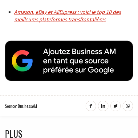
Amazon, eBay et AliExpress : voici le top 10 des
meilleures plateformes transfrontalières
Source: BusinessAM
PLUS