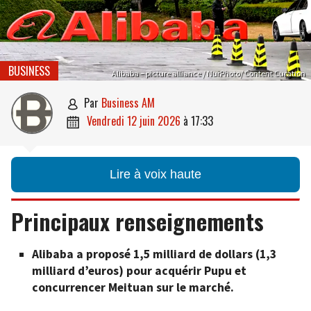
BUSINESS
Alibaba – picture alliance / NurPhoto/ Content Curation
par
Business AM

vendredi 12 juin 2026
à
17:33

Lire à voix haute
Principaux renseignements
Alibaba a proposé 1,5 milliard de dollars (1,3
milliard d’euros) pour acquérir Pupu et
concurrencer Meituan sur le marché.