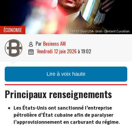
ÉCONOMIE
Credits: Sipa USA- bron: Content Curation
par
Business AM

vendredi 12 juin 2026
à
19:02

Lire à voix haute
Principaux renseignements
Les États-Unis ont sanctionné l’entreprise
pétrolière d’État cubaine afin de paralyser
l’approvisionnement en carburant du régime.