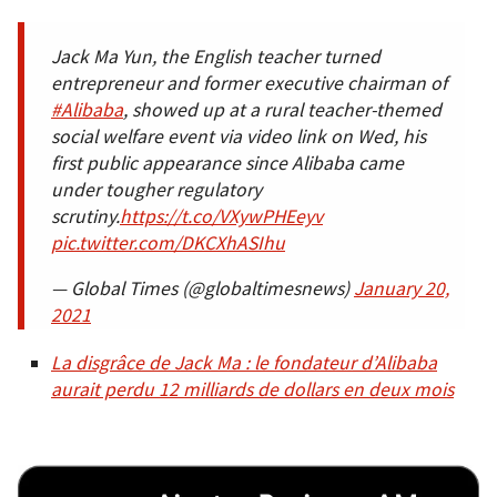
Jack Ma Yun, the English teacher turned
entrepreneur and former executive chairman of
#Alibaba
, showed up at a rural teacher-themed
social welfare event via video link on Wed, his
first public appearance since Alibaba came
under tougher regulatory
scrutiny.
https://t.co/VXywPHEeyv
pic.twitter.com/DKCXhASIhu
— Global Times (@globaltimesnews)
January 20,
2021
La disgrâce de Jack Ma : le fondateur d’Alibaba
aurait perdu 12 milliards de dollars en deux mois