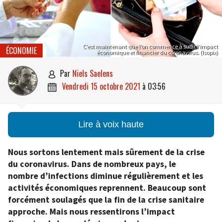
C’est maintenant que l’on commence à subir l’impact
ÉCONOMIE
économique et financier du coronavirus. (Isopix)
par
Niels Saelens

vendredi 15 octobre 2021
à
03:56

Lire à voix haute
Nous sortons lentement mais sûrement de la crise
du coronavirus. Dans de nombreux pays, le
nombre d’infections diminue régulièrement et les
activités économiques reprennent. Beaucoup sont
forcément soulagés que la fin de la crise sanitaire
approche. Mais nous ressentirons l’impact