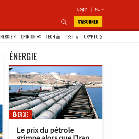
Login
|
NL

S'ABONNER

ÉNERGIE
⚡
OPINION
📢
TECH
🤖
TEST
📱
CRYPTO
₿
ÉNERGIE
ÉNERGIE
Le prix du pétrole
grimpe alors que l’Iran