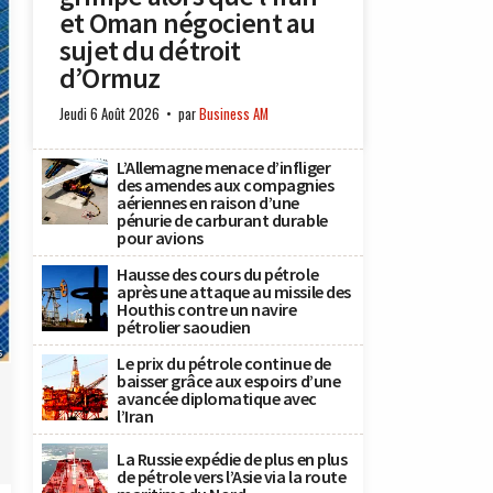
et Oman négocient au
sujet du détroit
d’Ormuz
Jeudi 6 Août 2026
par
Business AM
L’Allemagne menace d’infliger
des amendes aux compagnies
aériennes en raison d’une
pénurie de carburant durable
pour avions
Hausse des cours du pétrole
après une attaque au missile des
Houthis contre un navire
pétrolier saoudien
s
Le prix du pétrole continue de
baisser grâce aux espoirs d’une
avancée diplomatique avec
l’Iran
La Russie expédie de plus en plus
de pétrole vers l’Asie via la route