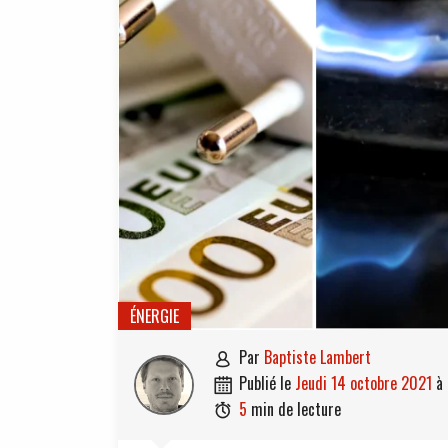
ÉNERGIE
par
Baptiste Lambert

publié le
jeudi 14 octobre 2021
à

5
min de lecture
