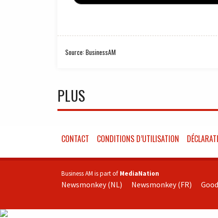
Source: BusinessAM
PLUS
CONTACT
CONDITIONS D’UTILISATION
DÉCLARATI
Business AM is part of
MediaNation
Newsmonkey (NL)
Newsmonkey (FR)
Good