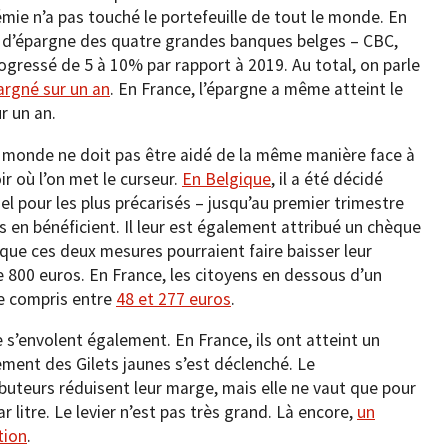
démie n’a pas touché le portefeuille de tout le monde. En
 d’épargne des quatre grandes banques belges – CBC,
rogressé de 5 à 10% par rapport à 2019. Au total, on parle
argné sur un an
. En France, l’épargne a même atteint le
r un an.
 monde ne doit pas être aidé de la même manière face à
ir où l’on met le curseur.
En Belgique
, il a été décidé
tiel pour les plus précarisés – jusqu’au premier trimestre
 en bénéficient. Il leur est également attribué un chèque
que ces deux mesures pourraient faire baisser leur
de 800 euros. En France, les citoyens en dessous d’un
ue compris entre
48 et 277 euros
.
e s’envolent également. En France, ils ont atteint un
ment des Gilets jaunes s’est déclenché. Le
buteurs réduisent leur marge, mais elle ne vaut que pour
ar litre. Le levier n’est pas très grand. Là encore,
un
tion
.