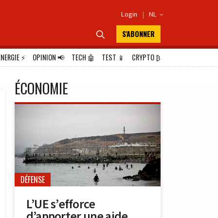
Login
|
NL

S'ABONNER

ÉNERGIE
⚡
OPINION
📢
TECH
🤖
TEST
📱
CRYPTO
₿
ÉCONOMIE
DÉFENSE
L’UE s’efforce
d’apporter une aide