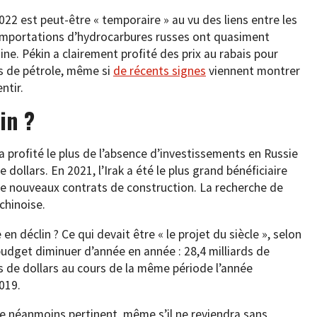
022 est peut-être « temporaire » au vu des liens entre les
 importations d’hydrocarbures russes ont quasiment
ne. Pékin a clairement profité des prix au rabais pour
ls de pétrole, même si
de récents signes
viennent montrer
ntir.
in ?
a profité le plus de l’absence d’investissements en Russie
 dollars. En 2021, l’Irak a été le plus grand bénéficiaire
 de nouveaux contrats de construction. La recherche de
chinoise.
 en déclin ? Ce qui devait être « le projet du siècle », selon
budget diminuer d’année en année : 28,4 milliards de
ds de dollars au cours de la même période l’année
019.
e néanmoins pertinent, même s’il ne reviendra sans