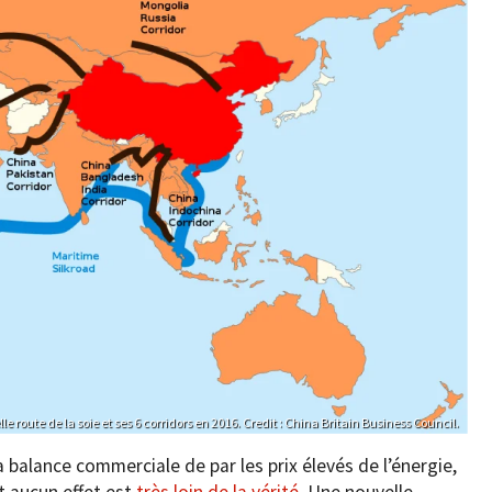
le route de la soie et ses 6 corridors en 2016. Credit : China Britain Business Council.
 balance commerciale de par les prix élevés de l’énergie,