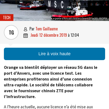
TECH
Le porte d’Anvers testera bientôt la 5G. ISOPIX
par
Tom Guillaume

TG
jeudi 12 décembre 2019
à
12:04

Lire à voix haute
Orange va bientôt déployer un réseau 5G dans le
port d’Anvers, avec une licence test. Les
entreprises profiterons ainsi d’une connexion
ultra-rapide. Le société de télécoms collabore
avec le fournisseur chinois ZTE pour
l’infrastructure.
A l’heure actuelle, aucune licence n’a été mise aux