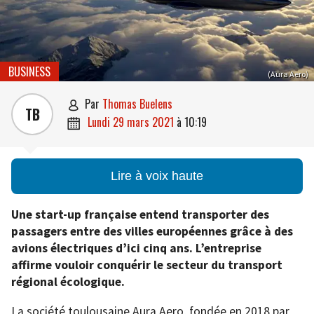
BUSINESS
(Aura Aero)
par
Thomas Buelens

TB
lundi 29 mars 2021
à
10:19

Lire à voix haute
Une start-up française entend transporter des
passagers entre des villes européennes grâce à des
avions électriques d’ici cinq ans. L’entreprise
affirme vouloir conquérir le secteur du transport
régional écologique.
La société toulousaine Aura Aero, fondée en 2018 par