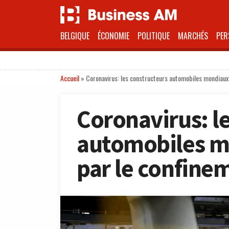
BELGIQUE
ÉCONOMIE
POLITIQUE
MARCHÉS
PER
Accueil
»
Coronavirus: les constructeurs automobiles mondiau
Coronavirus: l
automobiles m
par le confin