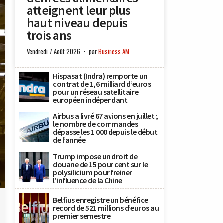
atteignent leur plus
haut niveau depuis
trois ans
Vendredi 7 Août 2026
par
Business AM
Hispasat (Indra) remporte un
contrat de 1,6 milliard d’euros
pour un réseau satellitaire
européen indépendant
Airbus a livré 67 avions en juillet ;
le nombre de commandes
dépasse les 1 000 depuis le début
de l’année
Trump impose un droit de
douane de 15 pour cent sur le
polysilicium pour freiner
l’influence de la Chine
)
Belfius enregistre un bénéfice
record de 521 millions d’euros au
premier semestre