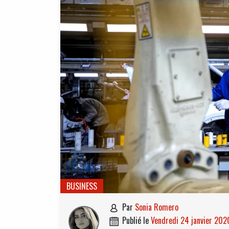
BUSINESS
par
Sonia Romero

publié le
vendredi 24 janvier 202
