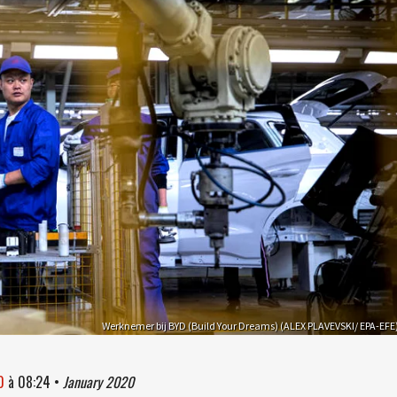
Werknemer bij BYD (Build Your Dreams) (ALEX PLAVEVSKI/ EPA-EFE
0
à
08:24
•
January 2020