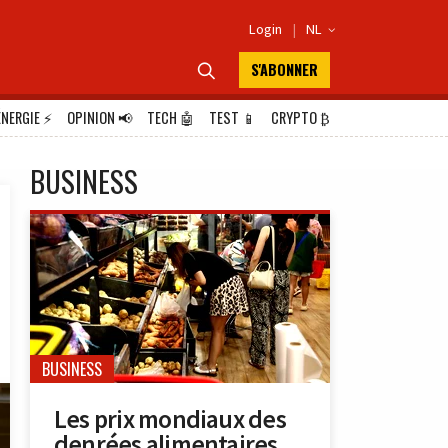
Login
|
NL

S'ABONNER

ÉNERGIE
⚡
OPINION
📢
TECH
🤖
TEST
📱
CRYPTO
₿
BUSINESS
BUSINESS
Les prix mondiaux des
denrées alimentaires